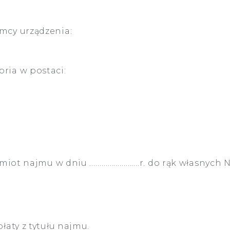
mcy urządzenia:
ria w postaci:
miot najmu w dniu …………………….r. do rąk własnych N
aty z tytułu najmu.