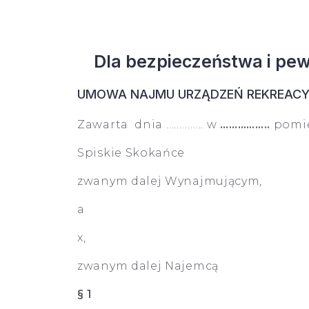
Dla bezpieczeństwa i pe
UMOWA NAJMU URZĄDZEŃ REKREAC
Zawarta dnia ………….. w
……………..
pomi
Spiskie Skokańce
zwanym dalej Wynajmującym,
a
x,
zwanym dalej Najemcą
§ 1