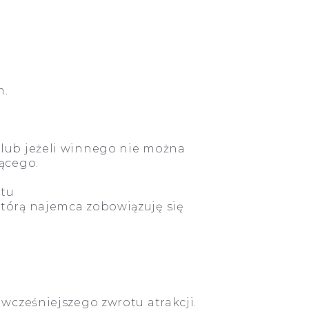
m.
 lub jeżeli winnego nie można
ącego.
ętu
tórą najemca zobowiązuję się
wcześniejszego zwrotu atrakcji.