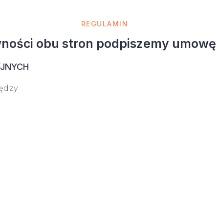
REGULAMIN
wności obu stron podpiszemy umowę
YJNYCH
ędzy