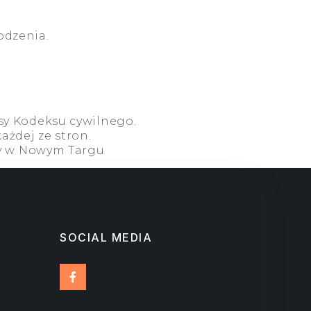
odzenia.
sy Kodeksu cywilnego.
żdej ze stron.
wy w Nowym Targu
SOCIAL MEDIA