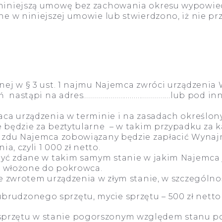
niniejszą umowę bez zachowania okresu wypowie
e w niniejszej umowie lub stwierdzono, iż nie p
ej w § 3 ust. 1 najmu Najemca zwróci urządzeni
zeń nastąpi na adres………………………………………lub pod i
a urządzenia w terminie i na zasadach określonyc
 będzie za beztytularne – w takim przypadku za 
jazdu Najemca zobowiązany będzie zapłacić Wyn
a, czyli 1 000 zł netto.
yć zdane w takim samym stanie w jakim Najemca 
i włożone do pokrowca.
 zwrotem urządzenia w złym stanie, w szczególnośc
udzonego sprzętu, mycie sprzętu – 500 zł netto 
rzętu w stanie pogorszonym względem stanu poc